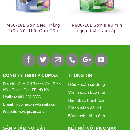
M66-18L Sơn Siêu Trắng
P800-18L Sơn siêu mịn
Trần Nội Thất Cao Cấp
ngoại thất cao cấp
CÔNG TY TNHH PICOMAX
THÔNG TIN
Địa chỉ:
Cụm CN Thanh Oai, Bích
Điều khoản sử dụng
Hòa, Thanh Oai, TP. Hà Nội.
Chính sách bảo mật
Hotline:
081.229.5555
Hình thức thanh toán
Email:
picomax.vn@gmail.com
Chính sách đổi trả
Website
www.picomax.vn
Bản quyền hình ảnh
SẢN PHẨM NỔI BẬT
KẾT NỐI VỚI PICOMAX