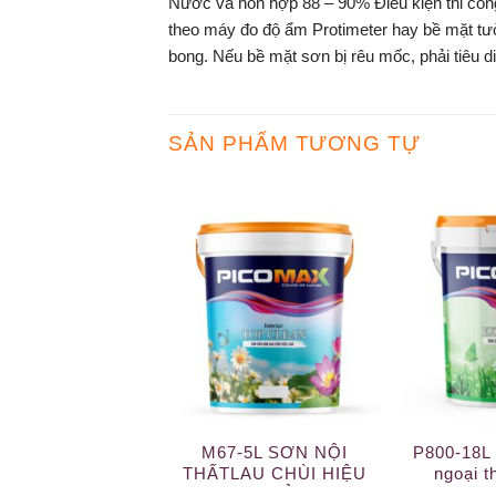
Nước và hỗn hợp 88 – 90% Điều kiện thi côn
theo máy đo độ ẩm Protimeter hay bề mặt tườ
bong. Nếu bề mặt sơn bị rêu mốc, phải tiêu 
SẢN PHẨM TƯƠNG TỰ
M67-5L SƠN NỘI
P800-18L 
THẤTLAU CHÙI HIỆU
ngoại t
QUẢ