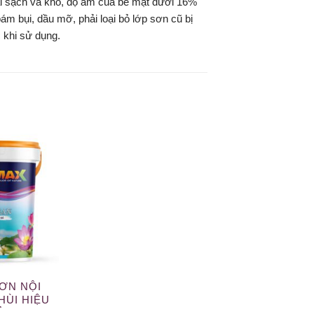
ải sạch và khô, độ ẩm của bề mặt dưới 16%
m bụi, dầu mỡ, phải loại bỏ lớp sơn cũ bị
 khi sử dụng.
SƠN NỘI
HÙI HIỆU
Ả