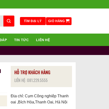
GIỎ HÀNG
TÌM ĐẠI LÝ
 ĐÁP
TIN TỨC
LIÊN HỆ
n
HỖ TRỢ KHÁCH HÀNG
LIÊN HỆ: 081.229.5555
Địa chỉ: Cụm Công nghiệp Thanh
oai ,Bích Hòa,Thanh Oai, Hà Nội