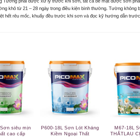
g Tường phải được xử lý trước khi sơn, tất cả bề mặt được sơn ph
ng khô từ 21 – 28 ngày trong điều kiện bình thường. Tường không bá
diệt hết rêu mốc, khuấy đều trước khi sơn và đọc kỹ hướng dẫn trước
Sơn siêu mịn
P600-18L Sơn Lót Kháng
M67-18L 
hất cao cấp
Kiềm Ngoại Thất
THẤTLAU C
QU