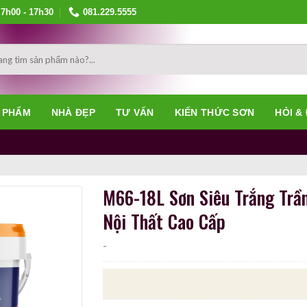
7h00 - 17h30
081.229.5555
 PHẨM
NHÀ ĐẸP
TƯ VẤN
KIẾN THỨC SƠN
HỎI &
M66-18L Sơn Siêu Trắng Trầ
Nội Thất Cao Cấp
-