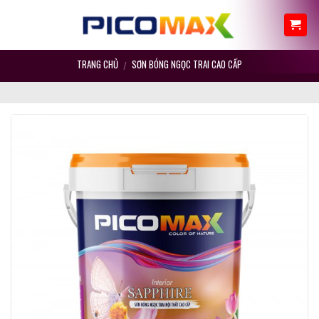
Skip
to
content
TRANG CHỦ
SƠN BÓNG NGỌC TRAI CAO CẤP
/